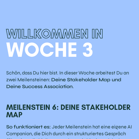
W
I
L
L
K
O
M
M
E
N
I
N
W
O
C
H
E
3
Schön, dass Du hier bist. In dieser Woche arbeitest Du an
zwei Meilensteinen:
Deine Stakeholder Map und
Deine Success Association
.
MEILENSTEIN 6: DEINE STAKEHOLDER
MAP
So funktioniert es:
Jeder Meilenstein hat eine eigene AI
Companion, die Dich durch ein strukturiertes Gespräch