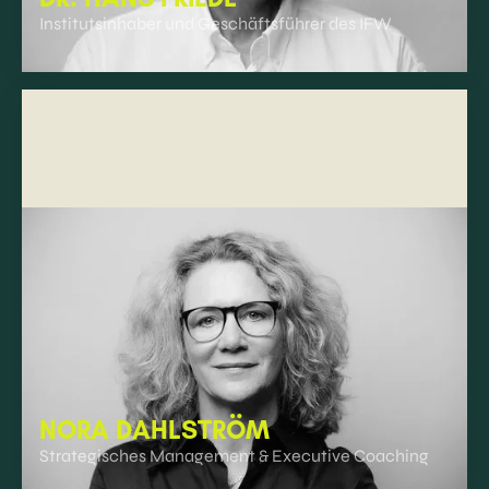
Institutsinhaber und Geschäftsführer des IFW
NORA DAHLSTRÖM
Strategisches Management & Executive Coaching